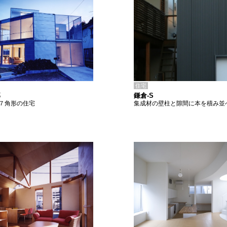
住宅
鎌倉-S
邸
集成材の壁柱と隙間に本を積み並
７角形の住宅