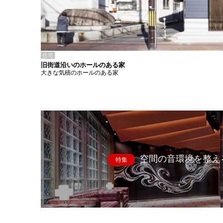
住宅
旧街道沿いのホールのある家
大きな気積のホールのある家
空間の音環境を整え
特集