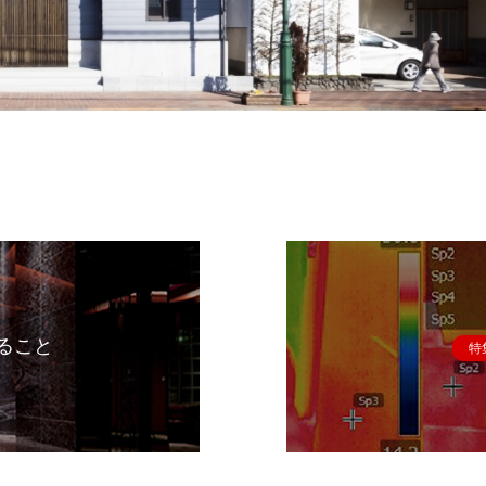
ること
特