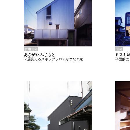
併用住宅
住宅
あさがや-ふじもと
ミスミ
２層見えるスキップフロアがつなぐ家
平面的に