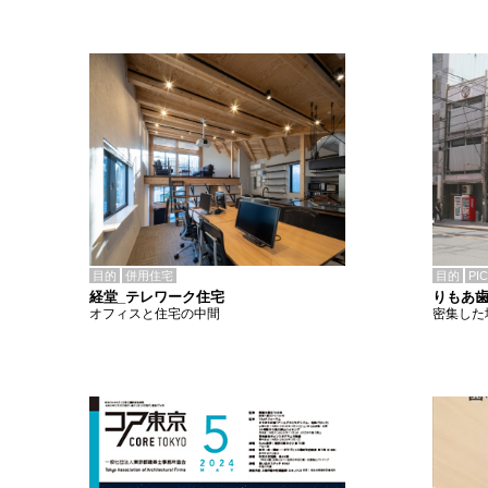
目的
併用住宅
目的
PI
経堂_テレワーク住宅
りもあ
オフィスと住宅の中間
密集した