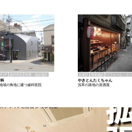
CK UP
歯科医院
医療・福祉施設
台東区
商業施設
リフォーム・イン
歯科
やきとんたくちゃん
地域の角地に建つ歯科医院
浅草の路地の居酒屋