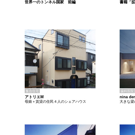
書籍「
世界一のトンネル国家 前編
集合住宅
歯科医院
アトリエM
nina den
母娘＋賃貸の住民４人のシェアハウス
大きな梁