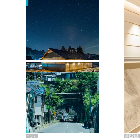
掲載雑誌・書籍
『街歩き研修「アールデコとモダニズ
ム、和風バロック」』のレポート記事が
掲載
掲載雑誌
コラム