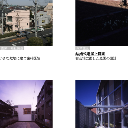
商業施設
医療・福祉施設
結婚式場屋上庭園
科
宴会場に面した庭園の設計
小さな敷地に建つ歯科医院