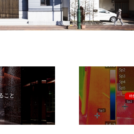
ること
特