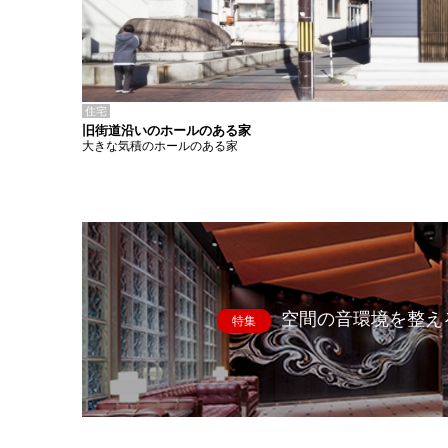
住宅
旧街道沿いのホールのある家
大きな気積のホールのある家
空間の音環境を整え
特集