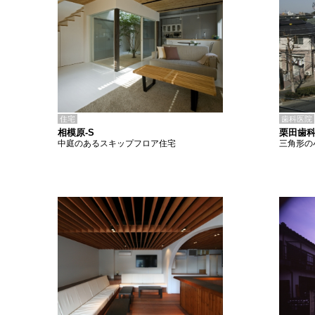
住宅
歯科医院
相模原-S
栗田歯
中庭のあるスキップフロア住宅
三角形の