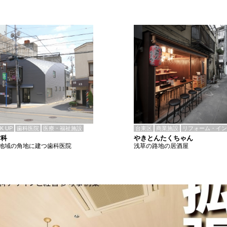
CK UP
歯科医院
医療・福祉施設
台東区
商業施設
リフォーム・イン
歯科
やきとんたくちゃん
地域の角地に建つ歯科医院
浅草の路地の居酒屋