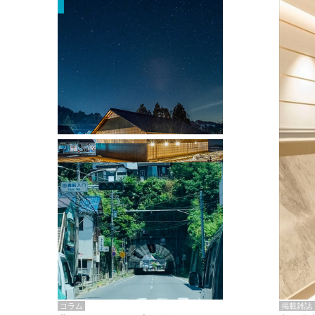
掲載雑誌・書籍
『街歩き研修「アールデコとモダニズ
ム、和風バロック」』のレポート記事が
掲載
掲載雑誌
コラム