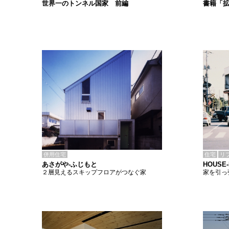
書籍「
世界一のトンネル国家 前編
併用住宅
住宅
リ
あさがや-ふじもと
HOUS
２層見えるスキップフロアがつなぐ家
家を引っ