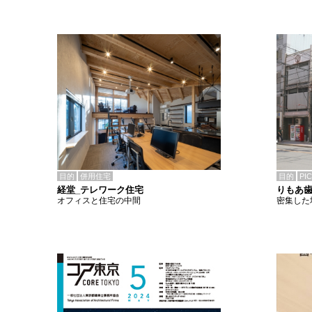
目的
併用住宅
目的
PI
経堂_テレワーク住宅
りもあ
オフィスと住宅の中間
密集した