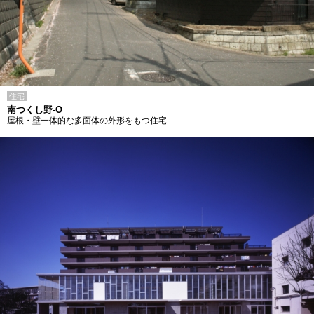
住宅
南つくし野-O
屋根・壁一体的な多面体の外形をもつ住宅