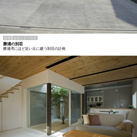
住宅
セカンドハウス
勝浦の別荘
勝浦湾にほど近い丘に建つ別荘の計画