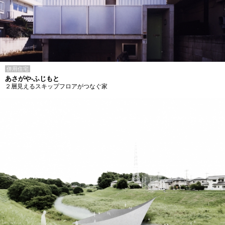
併用住宅
あさがや-ふじもと
２層見えるスキップフロアがつなぐ家