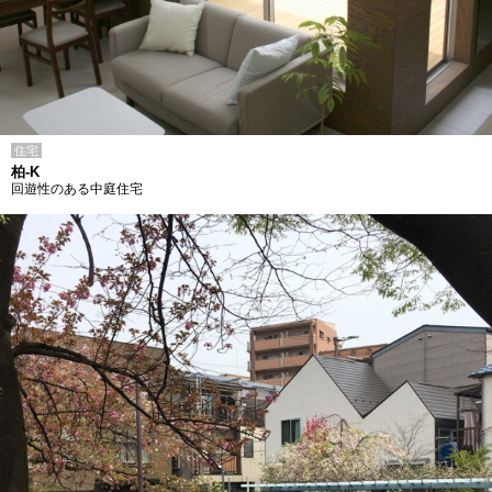
住宅
柏-K
回遊性のある中庭住宅