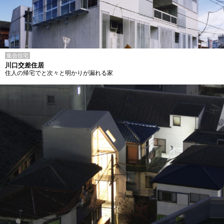
集合住宅
川口交差住居
住人の帰宅でと次々と明かりが漏れる家