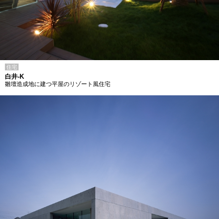
住宅
白井-K
雛壇造成地に建つ平屋のリゾート風住宅