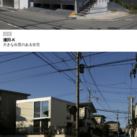
住宅
瀬田-K
大きな出窓のある住宅