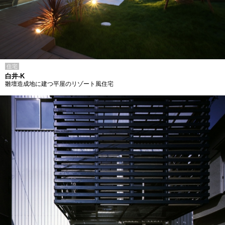
住宅
白井-K
雛壇造成地に建つ平屋のリゾート風住宅