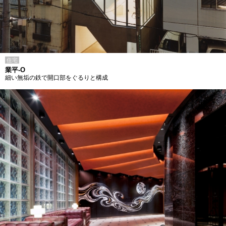
住宅
業平-O
細い無垢の鉄で開口部をぐるりと構成