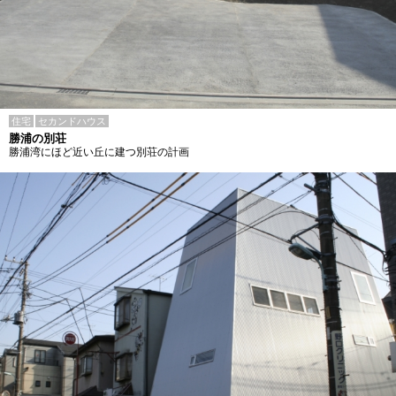
住宅
セカンドハウス
勝浦の別荘
勝浦湾にほど近い丘に建つ別荘の計画