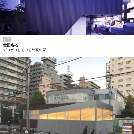
住宅
世田谷-S
デコボコしている外観の家