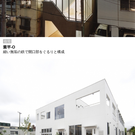
住宅
業平-O
細い無垢の鉄で開口部をぐるりと構成