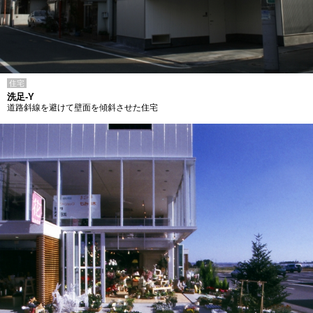
住宅
洗足-Y
道路斜線を避けて壁面を傾斜させた住宅