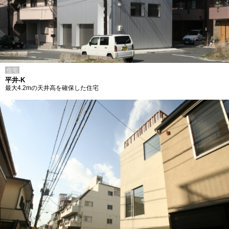
住宅
平井-K
最大4.2mの天井高を確保した住宅