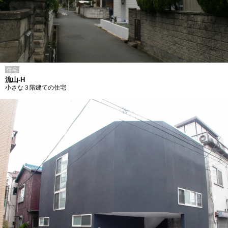
住宅
流山-H
小さな３階建ての住宅