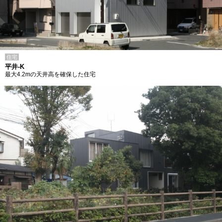
住宅
平井-K
最大4.2mの天井高を確保した住宅