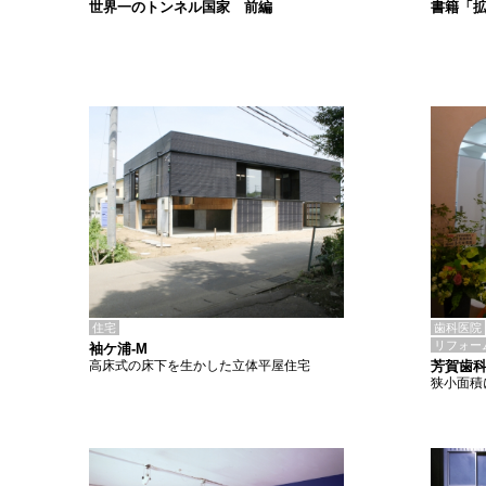
書籍「
世界一のトンネル国家 前編
住宅
歯科医院
リフォー
袖ケ浦-M
高床式の床下を生かした立体平屋住宅
芳賀歯
狭小面積