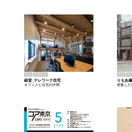
目的
併用住宅
目的
PI
経堂_テレワーク住宅
りもあ
オフィスと住宅の中間
密集した