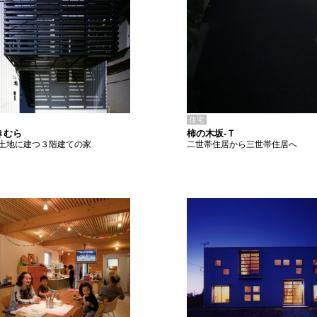
住宅
柿の木坂-Ｔ
きむら
二世帯住居から三世帯住居へ
土地に建つ３階建ての家