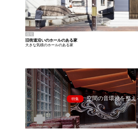
住宅
旧街道沿いのホールのある家
大きな気積のホールのある家
空間の音環境を整え
特集