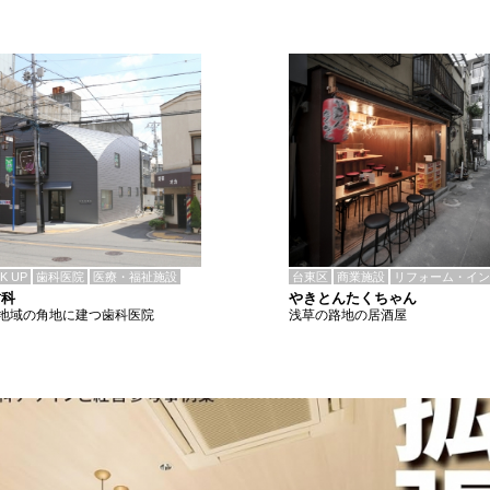
CK UP
歯科医院
医療・福祉施設
台東区
商業施設
リフォーム・イン
歯科
やきとんたくちゃん
地域の角地に建つ歯科医院
浅草の路地の居酒屋