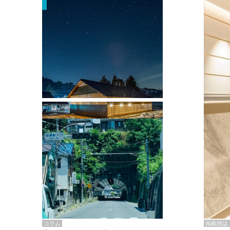
掲載雑誌・書籍
『街歩き研修「アールデコとモダニズ
ム、和風バロック」』のレポート記事が
掲載
掲載雑誌
コラム