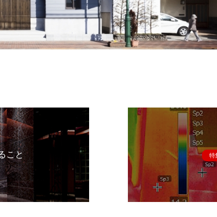
ること
特