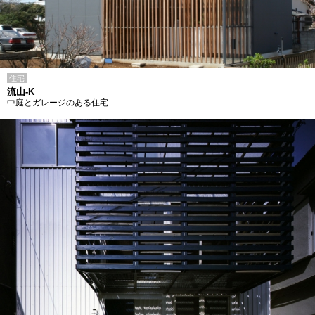
住宅
流山-K
中庭とガレージのある住宅