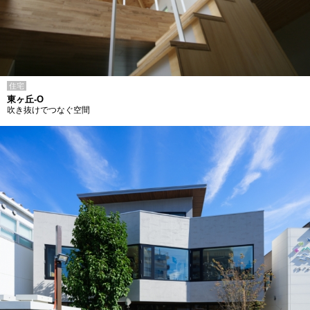
住宅
東ヶ丘-O
吹き抜けでつなぐ空間