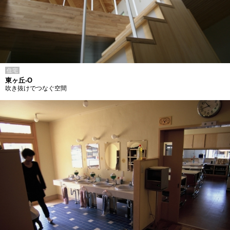
住宅
東ヶ丘-O
吹き抜けでつなぐ空間