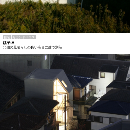
住宅
セカンドハウス
銚子-H
北側の見晴らしの良い高台に建つ別荘