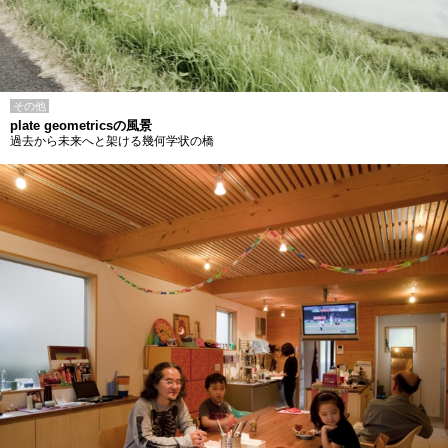
その他
plate geometricsの風景
過去から未来へと架ける幾何学状の橋