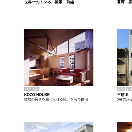
書籍「
世界一のトンネル国家 前編
併用住宅
住宅
台
KOZO HOUSE
三筋-K
敷地の長さを感じられる抜けをもつ住宅
5枚の床