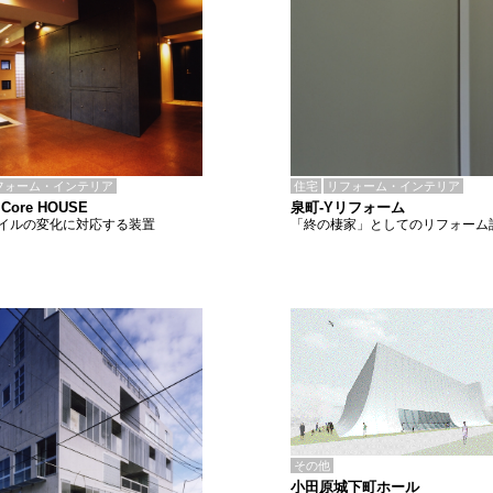
住宅
リフォーム・インテリア
フォーム・インテリア
泉町-Yリフォーム
 Core HOUSE
「終の棲家」としてのリフォーム
イルの変化に対応する装置
その他
小田原城下町ホール