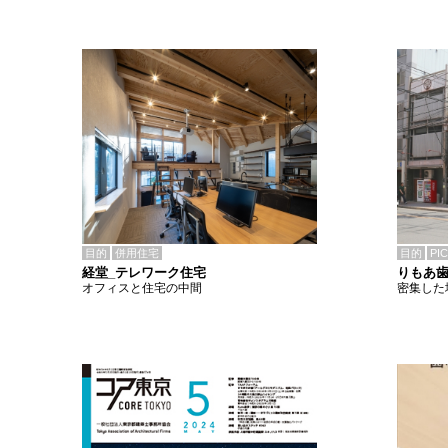
目的
併用住宅
目的
PI
経堂_テレワーク住宅
りもあ
オフィスと住宅の中間
密集した