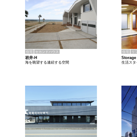
住宅
セカンドハウス
住宅
リ
岩井-H
Storage
海を眺望する連続する空間
生活スタ