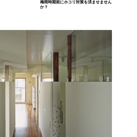
梅雨時期前にホコリ対策を済ませません
か？