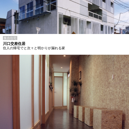
集合住宅
川口交差住居
住人の帰宅でと次々と明かりが漏れる家