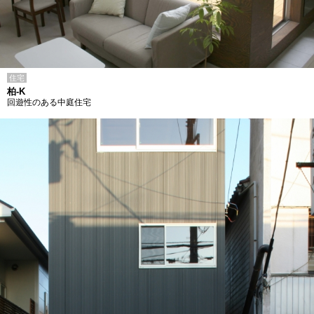
住宅
柏-K
回遊性のある中庭住宅