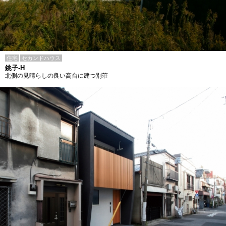
住宅
セカンドハウス
銚子-H
北側の見晴らしの良い高台に建つ別荘