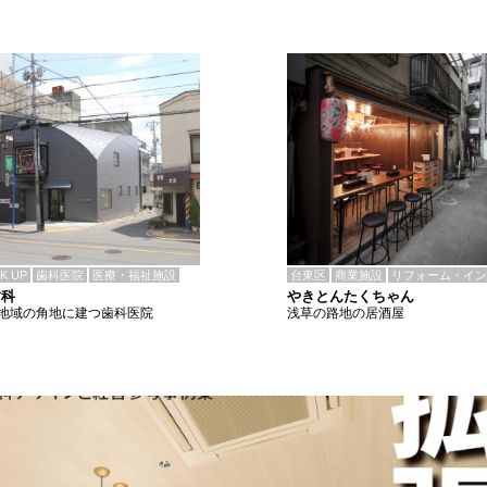
CK UP
歯科医院
医療・福祉施設
台東区
商業施設
リフォーム・イン
歯科
やきとんたくちゃん
地域の角地に建つ歯科医院
浅草の路地の居酒屋