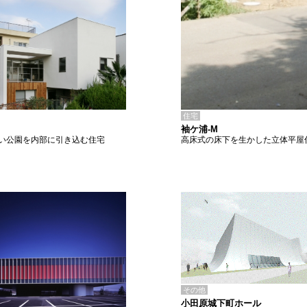
住宅
袖ケ浦-M
高床式の床下を生かした立体平屋
い公園を内部に引き込む住宅
その他
小田原城下町ホール