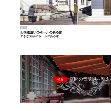
住宅
旧街道沿いのホールのある家
大きな気積のホールのある家
空間の音環境を整え
特集