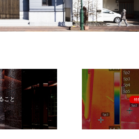
ること
特