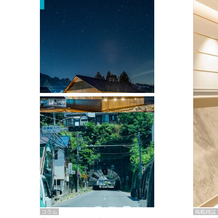
掲載雑誌・書籍
『街歩き研修「アールデコとモダニズ
ム、和風バロック」』のレポート記事が
掲載
掲載雑誌
コラム