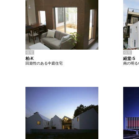
住宅
住宅
柏-K
経堂-S
回遊性のある中庭住宅
南の明る