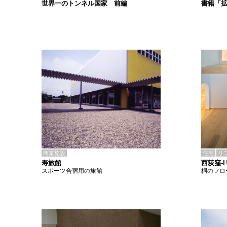
書籍「
世界一のトンネル国家 前編
商業施設
住宅
リ
寿旅館
西荻窪-
スポーツ合宿用の旅館
桐のフロ