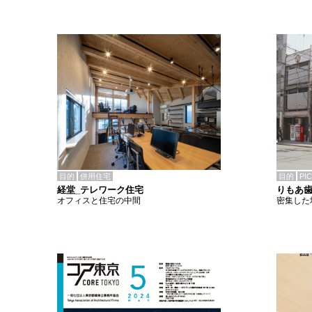
目的
併用住宅
目的
PI
経堂_テレワーク住宅
りもあ
オフィスと住宅の中間
密集した