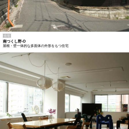
住宅
南つくし野-O
屋根・壁一体的な多面体の外形をもつ住宅