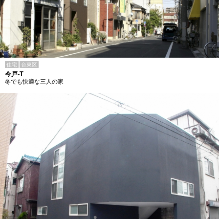
住宅
台東区
今戸-T
冬でも快適な三人の家