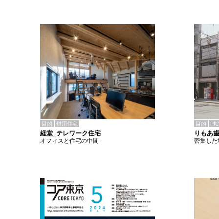
目的
併用住宅
目的
PI
経堂_テレワーク住宅
りもあ
オフィスと住宅の中間
密集した