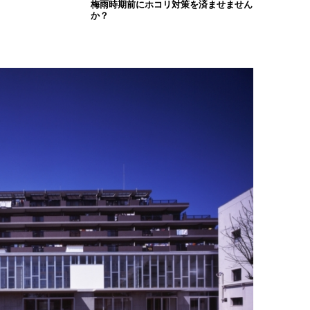
梅雨時期前にホコリ対策を済ませません
か？