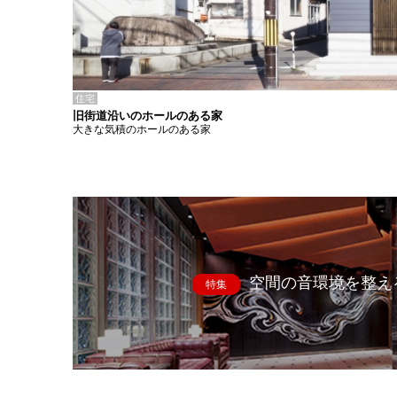
住宅
旧街道沿いのホールのある家
大きな気積のホールのある家
空間の音環境を整え
特集