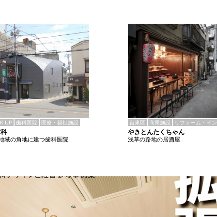
CK UP
歯科医院
医療・福祉施設
台東区
商業施設
リフォーム・イン
歯科
やきとんたくちゃん
地域の角地に建つ歯科医院
浅草の路地の居酒屋