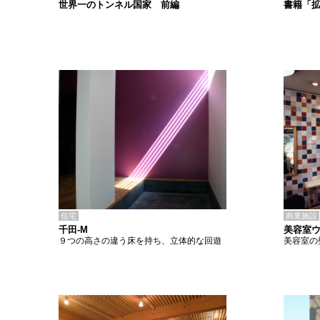
書籍「
世界一のトンネル国家 前編
住宅
商業施設
千田-M
美容室
９つの高さの違う床を持ち、立体的な回遊
美容室の