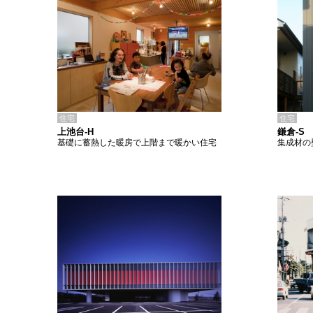
住宅
住宅
上池台-H
鎌倉-S
基礎に蓄熱した暖房で上階まで暖かい住宅
集成材の