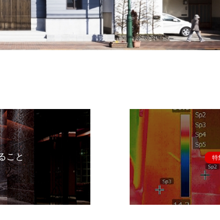
ること
特