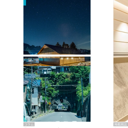
掲載雑誌・書籍
『街歩き研修「アールデコとモダニズ
ム、和風バロック」』のレポート記事が
掲載
掲載雑誌
コラム