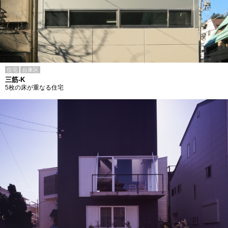
住宅
台東区
三筋-K
5枚の床が重なる住宅