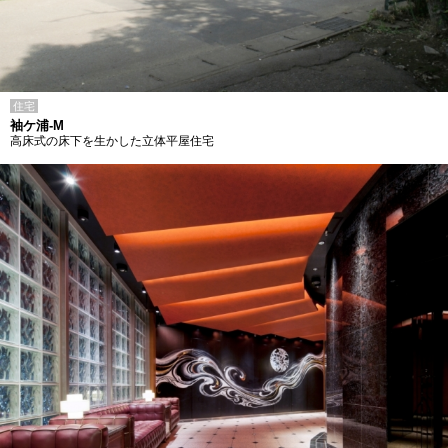
住宅
袖ケ浦-M
高床式の床下を生かした立体平屋住宅