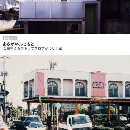
併用住宅
あさがや-ふじもと
２層見えるスキップフロアがつなぐ家