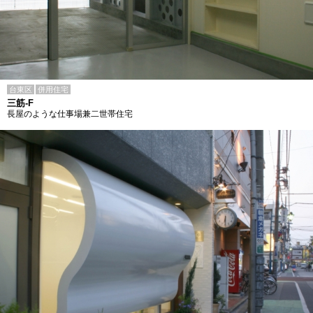
台東区
併用住宅
三筋-F
長屋のような仕事場兼二世帯住宅