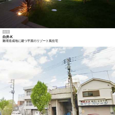
住宅
白井-K
雛壇造成地に建つ平屋のリゾート風住宅