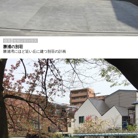
住宅
セカンドハウス
勝浦の別荘
勝浦湾にほど近い丘に建つ別荘の計画