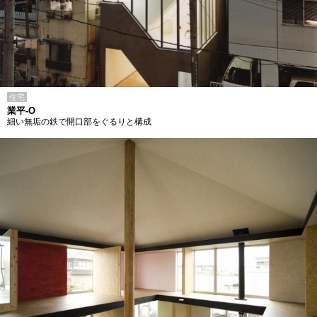
住宅
業平-O
細い無垢の鉄で開口部をぐるりと構成