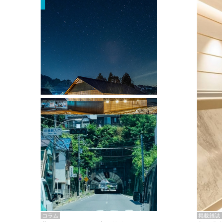
掲載雑誌・書籍
『街歩き研修「アールデコとモダニズ
ム、和風バロック」』のレポート記事が
掲載
掲載雑誌
コラム