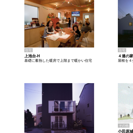
住宅
住宅
上池台-H
４連の家
基礎に蓄熱した暖房で上階まで暖かい住宅
屋根を４
その他
小田原