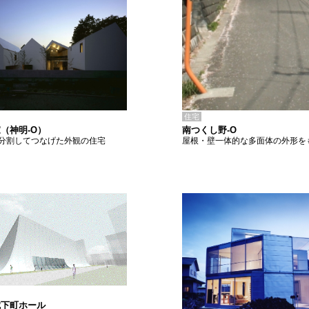
住宅
南つくし野-O
（神明-O）
屋根・壁一体的な多面体の外形を
分割してつなげた外観の住宅
城下町ホール