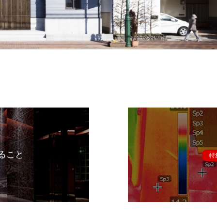
ること
特