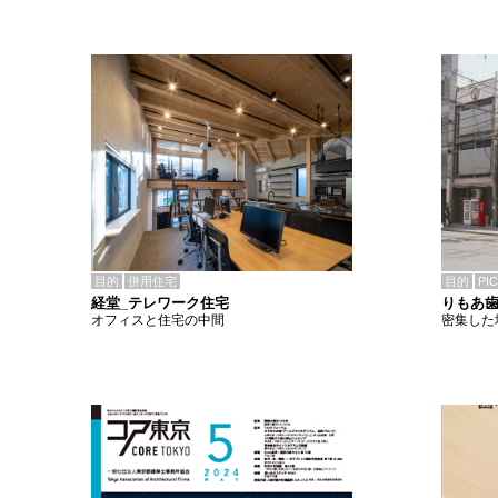
目的
併用住宅
目的
PI
経堂_テレワーク住宅
りもあ
オフィスと住宅の中間
密集した