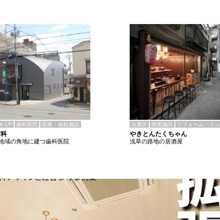
CK UP
歯科医院
医療・福祉施設
台東区
商業施設
リフォーム・イン
歯科
やきとんたくちゃん
地域の角地に建つ歯科医院
浅草の路地の居酒屋