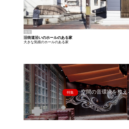
住宅
旧街道沿いのホールのある家
大きな気積のホールのある家
空間の音環境を整え
特集