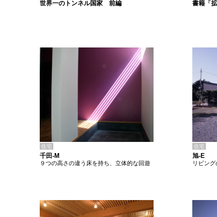
書籍「
世界一のトンネル国家 前編
住宅
住宅
千田-M
旭-E
９つの高さの違う床を持ち、立体的な回遊
リビング