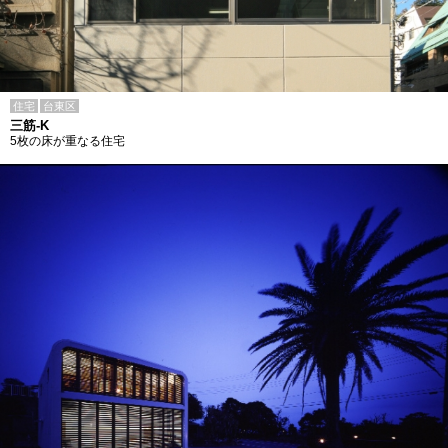
住宅
台東区
三筋-K
5枚の床が重なる住宅