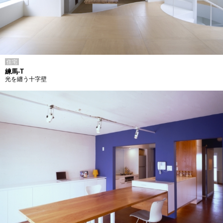
住宅
練馬-T
光を纏う十字壁