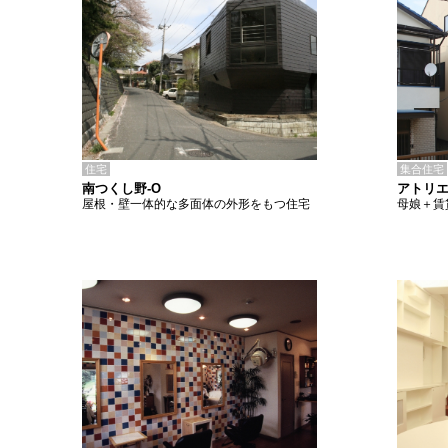
住宅
集合住宅
南つくし野-O
アトリエ
屋根・壁一体的な多面体の外形をもつ住宅
母娘＋賃