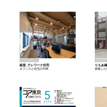
目的
併用住宅
目的
PI
経堂_テレワーク住宅
りもあ
オフィスと住宅の中間
密集した