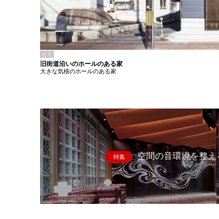
住宅
旧街道沿いのホールのある家
大きな気積のホールのある家
空間の音環境を整え
特集