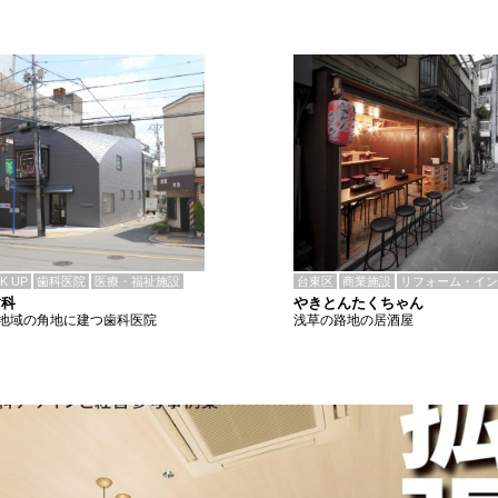
CK UP
歯科医院
医療・福祉施設
台東区
商業施設
リフォーム・イン
歯科
やきとんたくちゃん
地域の角地に建つ歯科医院
浅草の路地の居酒屋