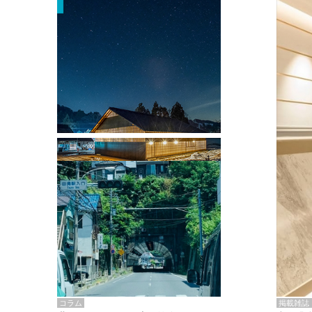
掲載雑誌・書籍
『街歩き研修「アールデコとモダニズ
ム、和風バロック」』のレポート記事が
掲載
掲載雑誌
コラム