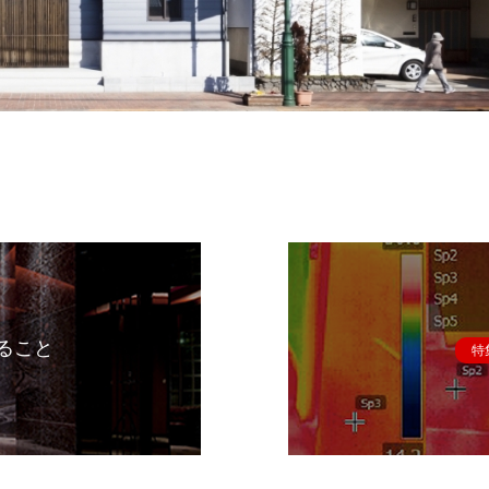
ること
特