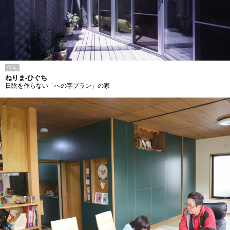
住宅
ねりま-ひぐち
日陰を作らない「への字プラン」の家