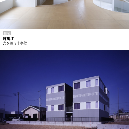
住宅
練馬-T
光を纏う十字壁