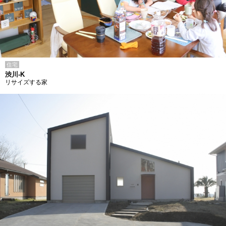
住宅
渋川-K
リサイズする家