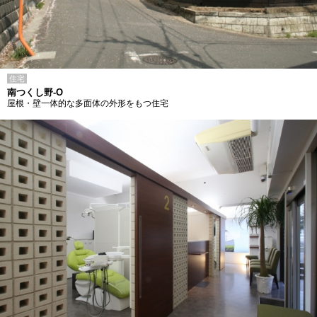
住宅
南つくし野-O
屋根・壁一体的な多面体の外形をもつ住宅