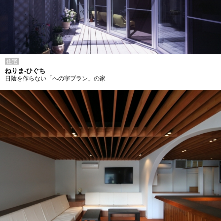
住宅
ねりま-ひぐち
日陰を作らない「への字プラン」の家