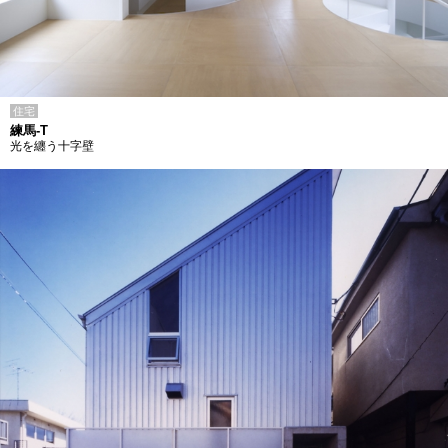
住宅
練馬-T
光を纏う十字壁