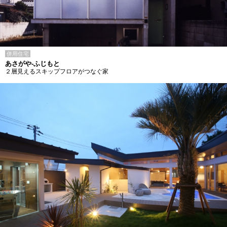
併用住宅
あさがや-ふじもと
２層見えるスキップフロアがつなぐ家