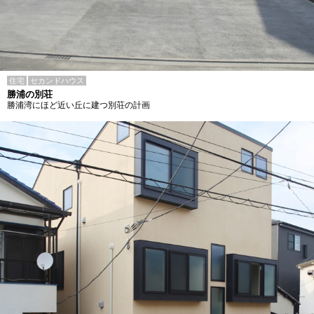
住宅
セカンドハウス
勝浦の別荘
勝浦湾にほど近い丘に建つ別荘の計画