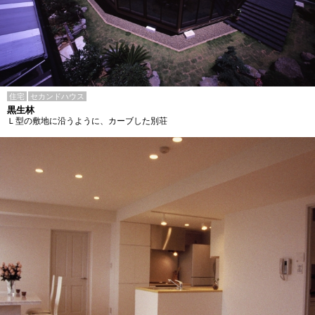
住宅
セカンドハウス
黒生林
Ｌ型の敷地に沿うように、カーブした別荘