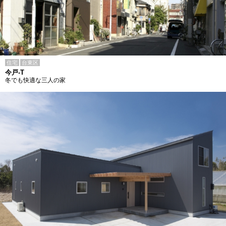
住宅
台東区
今戸-T
冬でも快適な三人の家