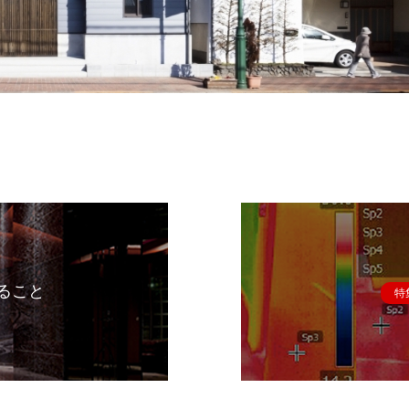
ること
特