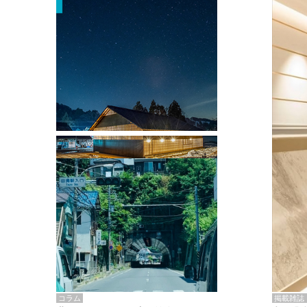
掲載雑誌・書籍
『街歩き研修「アールデコとモダニズ
ム、和風バロック」』のレポート記事が
掲載
掲載雑誌
コラム