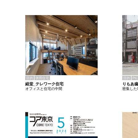
目的
併用住宅
目的
PI
経堂_テレワーク住宅
りもあ
オフィスと住宅の中間
密集した