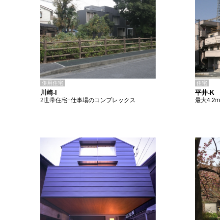
併用住宅
住宅
川崎-I
平井-K
2世帯住宅+仕事場のコンプレックス
最大4.