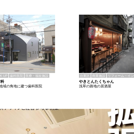
CK UP
歯科医院
医療・福祉施設
台東区
商業施設
リフォーム・イン
歯科
やきとんたくちゃん
地域の角地に建つ歯科医院
浅草の路地の居酒屋