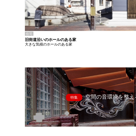
住宅
旧街道沿いのホールのある家
大きな気積のホールのある家
空間の音環境を整え
特集