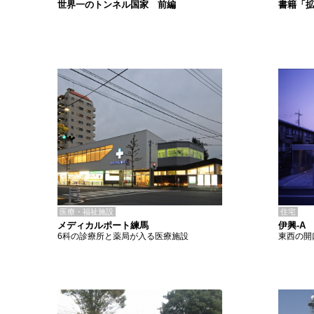
書籍「
世界一のトンネル国家 前編
医療・福祉施設
住宅
メディカルポート練馬
伊興-A
6科の診療所と薬局が入る医療施設
東西の開