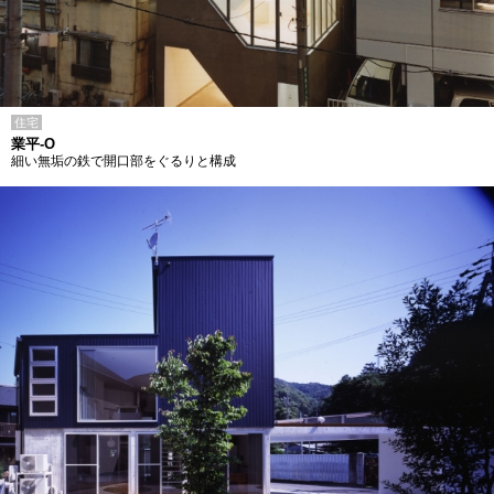
住宅
業平-O
細い無垢の鉄で開口部をぐるりと構成