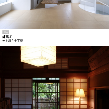
住宅
練馬-T
光を纏う十字壁