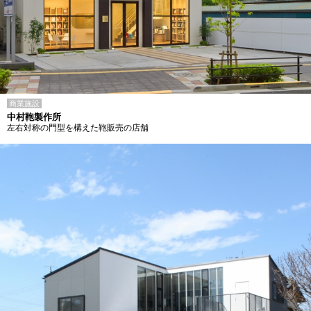
商業施設
中村鞄製作所
左右対称の門型を構えた鞄販売の店舗