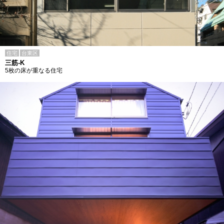
住宅
台東区
三筋-K
5枚の床が重なる住宅