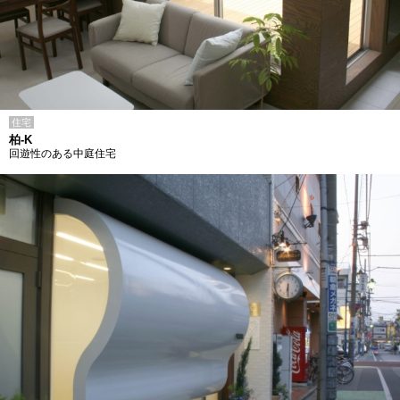
住宅
柏-K
回遊性のある中庭住宅