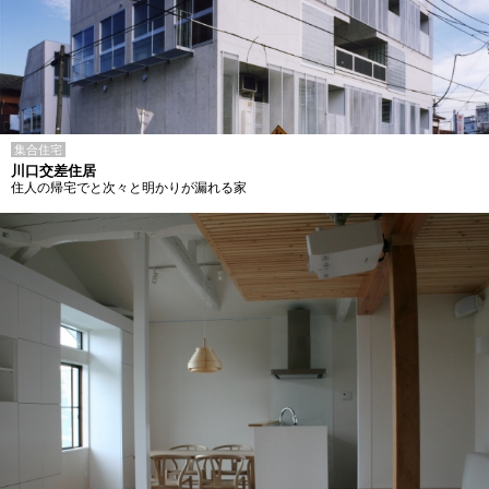
集合住宅
川口交差住居
住人の帰宅でと次々と明かりが漏れる家