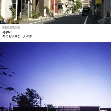
住宅
台東区
今戸-T
冬でも快適な三人の家