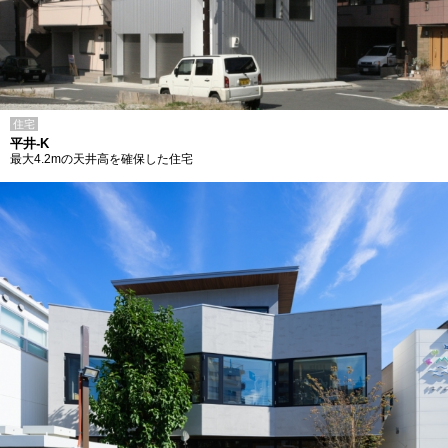
住宅
平井-K
最大4.2mの天井高を確保した住宅