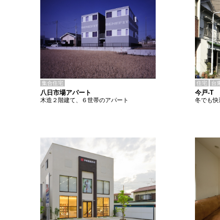
集合住宅
住宅
台
八日市場アパート
今戸-T
木造２階建て、６世帯のアパート
冬でも快