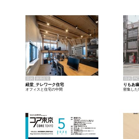
目的
併用住宅
目的
PI
経堂_テレワーク住宅
りもあ
オフィスと住宅の中間
密集した