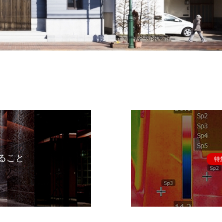
ること
特