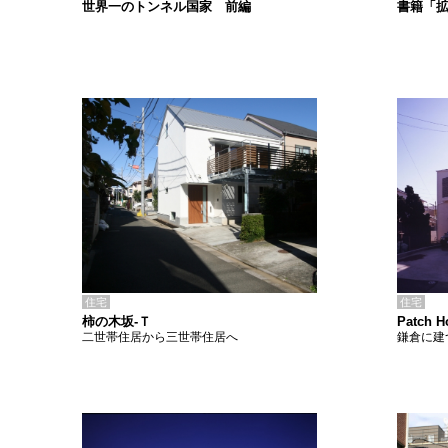
書籍「
世界一のトンネル国家 前編
住宅
住宅
柿の木坂-Ｔ
Patch H
二世帯住居から三世帯住居へ
鎌倉に建