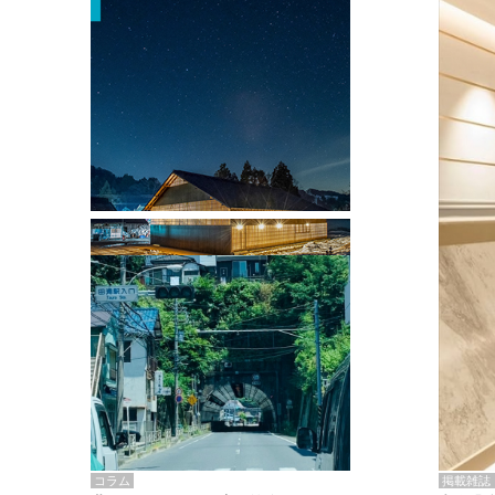
掲載雑誌・書籍
『街歩き研修「アールデコとモダニズ
ム、和風バロック」』のレポート記事が
掲載
掲載雑誌
コラム