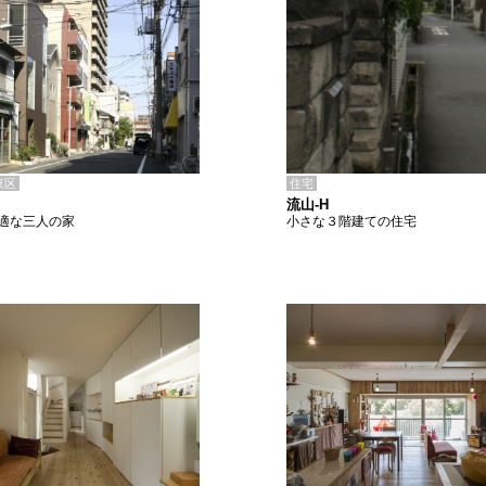
住宅
東区
流山-H
小さな３階建ての住宅
適な三人の家