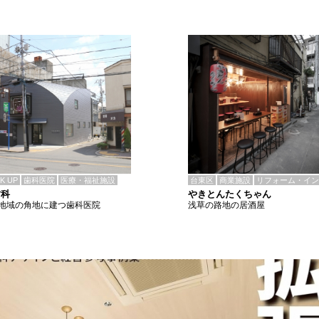
CK UP
歯科医院
医療・福祉施設
台東区
商業施設
リフォーム・イン
歯科
やきとんたくちゃん
地域の角地に建つ歯科医院
浅草の路地の居酒屋