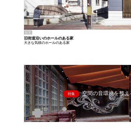
住宅
旧街道沿いのホールのある家
大きな気積のホールのある家
空間の音環境を整え
特集