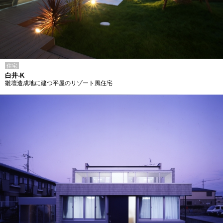
住宅
白井-K
雛壇造成地に建つ平屋のリゾート風住宅