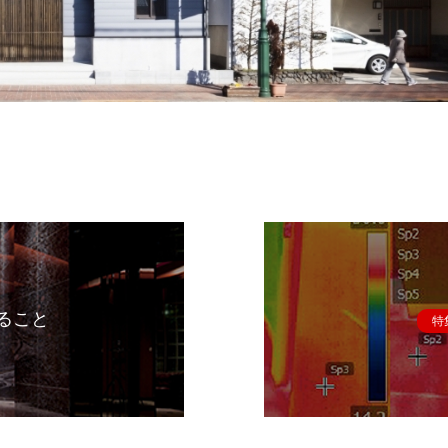
ること
特