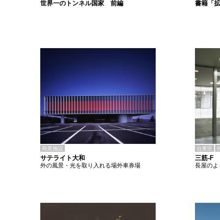
書籍「
世界一のトンネル国家 前編
商業施設
台東区
サテライト大和
三筋-F
外の風景・光を取り入れる場外車券場
長屋のよ