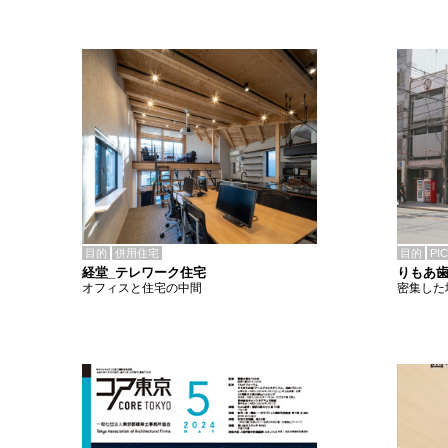
目的
併用住宅
目的
PI
経堂_テレワーク住宅
りもあ
オフィスと住宅の中間
密集した