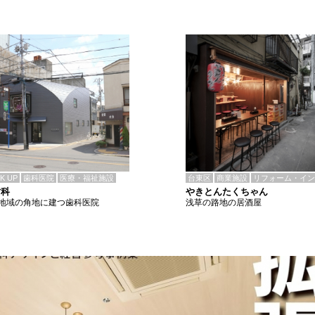
CK UP
歯科医院
医療・福祉施設
台東区
商業施設
リフォーム・イン
歯科
やきとんたくちゃん
地域の角地に建つ歯科医院
浅草の路地の居酒屋