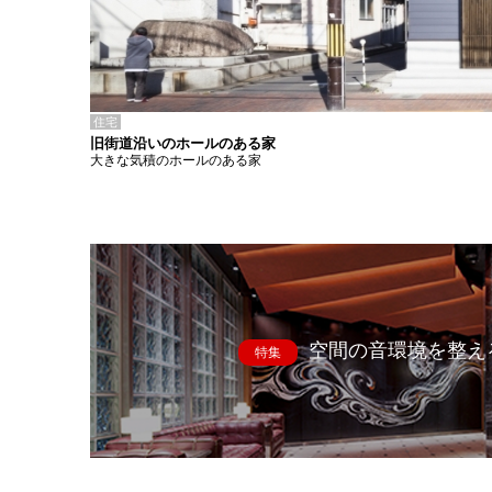
住宅
旧街道沿いのホールのある家
大きな気積のホールのある家
空間の音環境を整え
特集