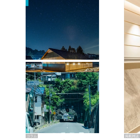
掲載雑誌・書籍
『街歩き研修「アールデコとモダニズ
ム、和風バロック」』のレポート記事が
掲載
掲載雑誌
コラム