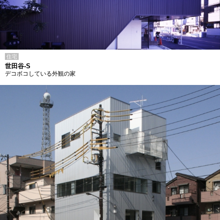
住宅
世田谷-S
デコボコしている外観の家