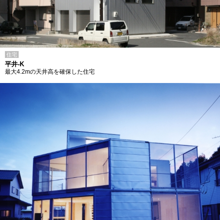
住宅
平井-K
最大4.2mの天井高を確保した住宅