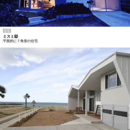
住宅
ミスミ邸
平面的に７角形の住宅