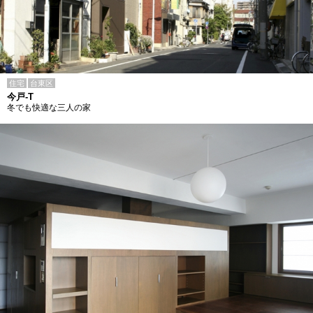
住宅
台東区
今戸-T
冬でも快適な三人の家