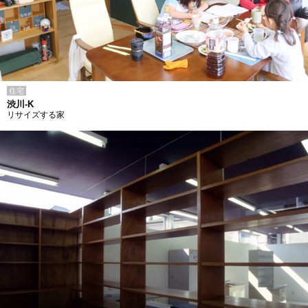
住宅
渋川-K
リサイズする家