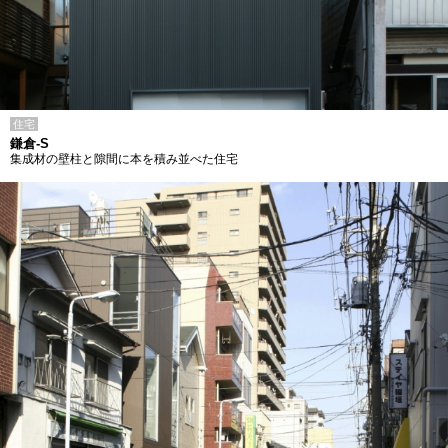
住宅
鎌倉-S
集成材の壁柱と隙間に本を積み並べた住宅