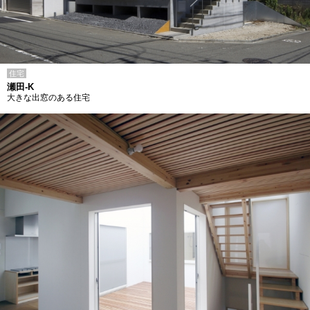
住宅
瀬田-K
大きな出窓のある住宅