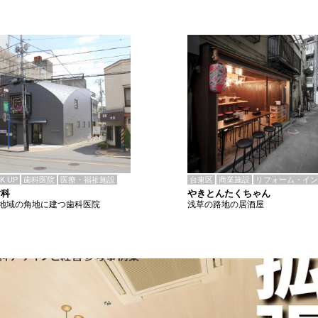
CK UP
歯科医院
医療・福祉施設
台東区
商業施設
リフォーム・イン
歯科
やきとんたくちゃん
地域の角地に建つ歯科医院
浅草の路地の居酒屋