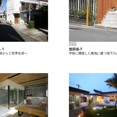
住宅
世田谷-T
-Ｔ
学校に隣接した敷地に建つ地下の
居から三世帯住居へ