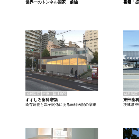
書籍「
世界一のトンネル国家 前編
歯科医院
医療・福祉施設
歯科医院
すずしろ歯科増築
東部歯
既存建物と親子関係にある歯科医院の増築
茨城県神