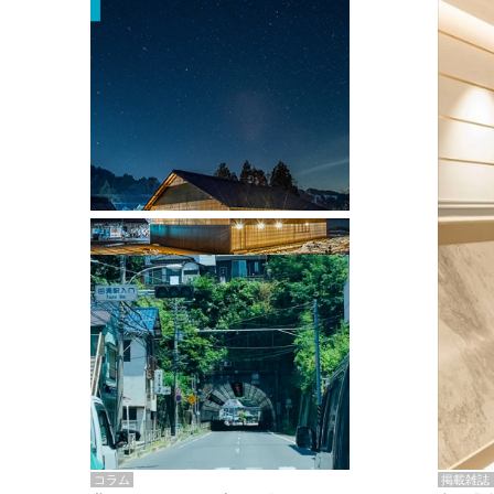
掲載雑誌・書籍
『街歩き研修「アールデコとモダニズ
ム、和風バロック」』のレポート記事が
掲載
掲載雑誌
コラム