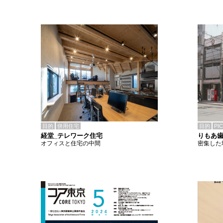
目的
併用住宅
目的
PI
経堂_テレワーク住宅
りもあ
オフィスと住宅の中間
密集した