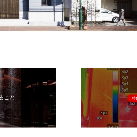
ること
特