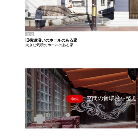
住宅
旧街道沿いのホールのある家
大きな気積のホールのある家
空間の音環境を整え
特集