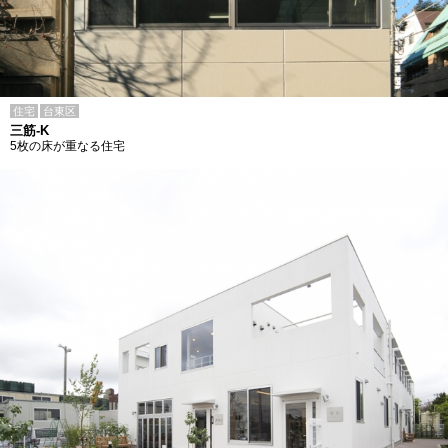
住宅
台東区
三筋-K
5枚の床が重なる住宅