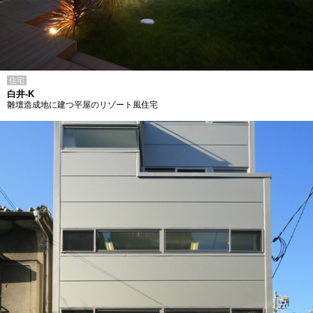
住宅
白井-K
雛壇造成地に建つ平屋のリゾート風住宅