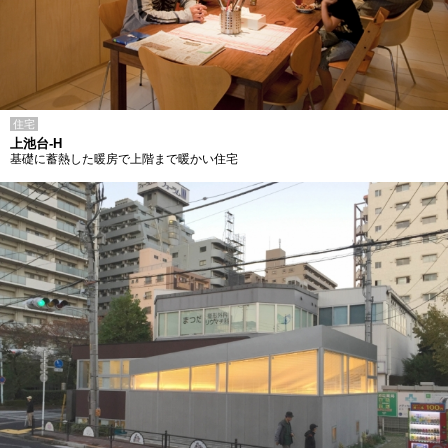
住宅
上池台-H
基礎に蓄熱した暖房で上階まで暖かい住宅